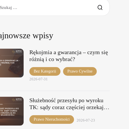
ajnowsze wpisy
Rękojmia a gwarancja – czym się
różnią i co wybrać?
Bez Kategorii
Prawo Cywilne
2026-07-31
Służebność przesyłu po wyroku
TK: sądy coraz częściej orzekają
na korzyść właścicieli
Prawo Nieruchomości
2026-07-23