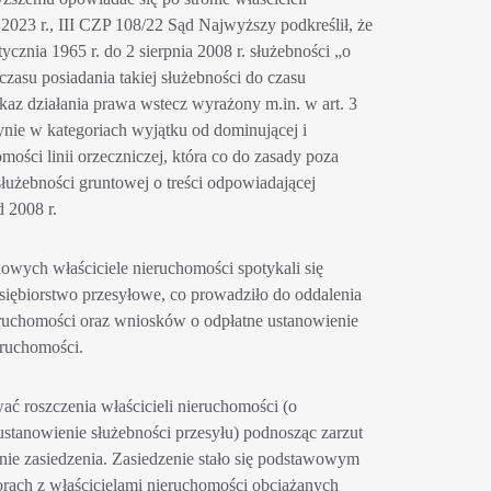
2023 r.,
III CZP 108/22 Sąd Najwyższy podkreślił, że
cznia 1965 r. do 2 sierpnia 2008 r. służebności „o
czasu posiadania takiej służebności do czasu
kaz działania prawa wstecz wyrażony m.in. w art. 3
nie w kategoriach wyjątku od dominującej i
omości linii orzeczniczej, która co do zasady poza
łużebności gruntowej o treści odpowiadającej
d 2008 r.
owych właściciele nieruchomości spotykali się
dsiębiorstwo przesyłowe, co prowadziło do oddalenia
ruchomości oraz wniosków o odpłatne ustanowienie
eruchomości.
ć roszczenia właścicieli nieruchomości (o
stanowienie służebności przesyłu) podnosząc zarzut
enie zasiedzenia. Zasiedzenie stało się podstawowym
ach z właścicielami nieruchomości obciążanych