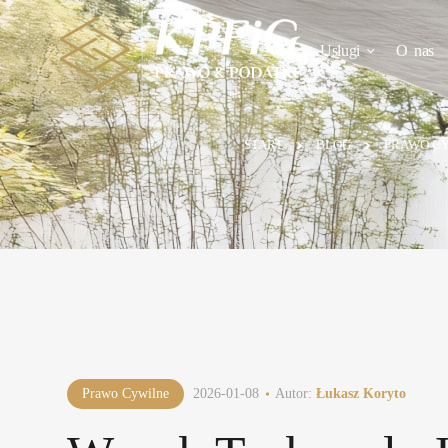
Usługi
O nas
START
BLOG
PRAWO C
Prawo Cywilne
2026-01-08
Autor:
Łukasz Koryto