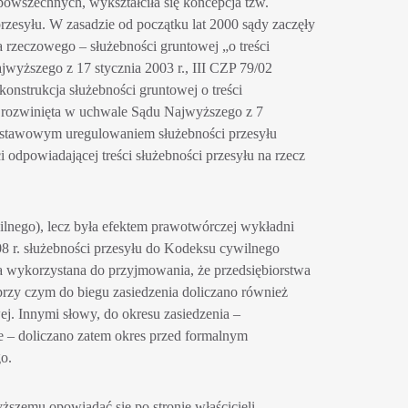
owszechnych, wykształciła się koncepcja tzw.
przesyłu. W zasadzie od początku lat 2000 sądy zaczęły
a rzeczowego – służebności gruntowej „o treści
wyższego z 17 stycznia 2003 r., III CZP 79/02
konstrukcja służebności gruntowej o treści
na rozwinięta w uchwale Sądu Najwyższego z 7
d ustawowym uregulowaniem służebności przesyłu
 odpowiadającej treści służebności przesyłu na rzecz
ilnego), lecz była efektem prawotwórczej wykładni
8 r. służebności przesyłu do Kodeksu cywilnego
ła wykorzystana do przyjmowania, że przedsiębiorstwa
przy czym do biegu zasiedzenia doliczano również
wej. Innymi słowy, do okresu zasiedzenia –
ze – doliczano zatem okres przed formalnym
go.
szemu opowiadać się po stronie właścicieli