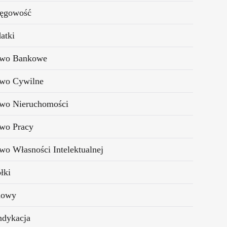
ięgowość
atki
awo Bankowe
wo Cywilne
wo Nieruchomości
wo Pracy
wo Własności Intelektualnej
łki
owy
dykacja