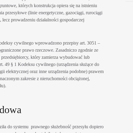
ntowe, których konstrukcja opiera się na istnieniu
 przesyłowe (linie energetyczne, gazociągi, rurociągi
i, lecz prowadzeniu działalności gospodarczej
Kodeksy cywilnego wprowadzono przepisy art. 3051 –
 ograniczone prawo rzeczowe. Zasadniczo zgodnie ze
 przedsiębiorcy, który zamierza wybudować lub
rt. 49 § 1 Kodeksu cywilnego (urządzenia służące do
gii elektrycznej oraz inne urządzenia podobne) prawem
znaczonym zakresie z nieruchomości obciążonej,
łu).
ądowa
iła do systemu prawnego służebność przesyłu dopiero