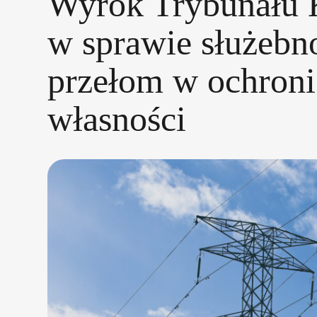
Wyrok Trybunału 
w sprawie służebno
przełom w ochroni
własności