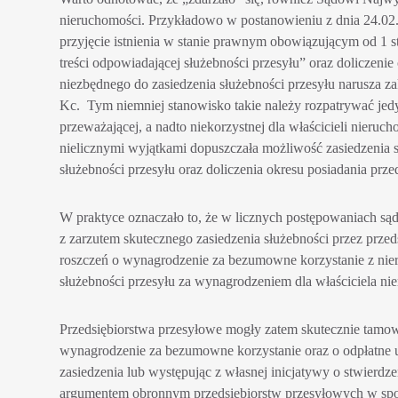
nieruchomości. Przykładowo w postanowieniu z dnia 24.02.
przyjęcie istnienia w stanie prawnym obowiązującym od 1 sty
treści odpowiadającej służebności przesyłu” oraz doliczenie 
niezbędnego do zasiedzenia służebności przesyłu narusza za
Kc. Tym niemniej stanowisko takie należy rozpatrywać jedy
przeważającej, a nadto niekorzystnej dla właścicieli nieruch
nielicznymi wyjątkami dopuszczała możliwość zasiedzenia s
służebności przesyłu oraz doliczenia okresu posiadania prze
W praktyce oznaczało to, że w licznych postępowaniach sąd
z zarzutem skutecznego zasiedzenia służebności przez prze
roszczeń o wynagrodzenie za bezumowne korzystanie z nie
służebności przesyłu za wynagrodzeniem dla właściciela ni
Przedsiębiorstwa przesyłowe mogły zatem skutecznie tamowa
wynagrodzenie za bezumowne korzystanie oraz o odpłatne u
zasiedzenia lub występując z własnej inicjatywy o stwierdz
argumentem obronnym przedsiębiorstw przesyłowych w spor