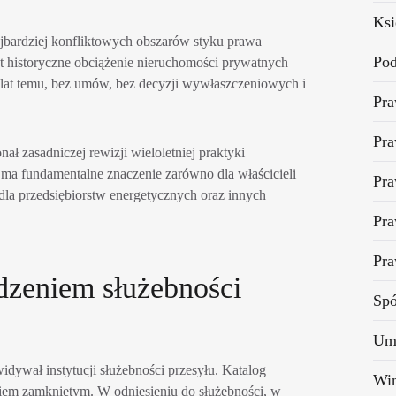
Ks
najbardziej konfliktowych obszarów styku prawa
Pod
t historyczne obciążenie nieruchomości prywatnych
ąt lat temu, bez umów, bez decyzji wywłaszczeniowych i
Pr
Pra
ł zasadniczej rewizji wieloletniej praktyki
o ma fundamentalne znaczenie zarówno dla właścicieli
Pra
 dla przedsiębiorstw energetycznych oraz innych
Pra
Pra
zeniem służebności
Spó
Um
idywał instytucji służebności przesyłu. Katalog
Win
ogiem zamkniętym. W odniesieniu do służebności, w