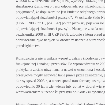
w 2008 r., w orzecznictwie Sądu Najwyższego oraz sądów p
służebności gruntowej o treści odpowiadającej służebności 
przyjmować, że dopuszczalne jest istnienie odrębnego praw
odpowiadającej służebności przesyłu”. W uchwale Sądu Naj
(OSNC 2003, nr 11, poz. 142) po raz pierwszy pojawiła się 
odpowiadającej służebności przesyłu. Następnie została o
października 2008 r., III CZP 89/08, zgodnie z którą prze
dopuszczalne było nabycie w drodze zasiedzenia służebności
przedsiębiorstwa.
Konstrukcja ta nie wynikała wprost z ustawy (Kodeksu cyw
funkcjonalnej i analogii przepisów. Po wprowadzeniu w 200
praktyka ta została utrzymana, a nawet wzmocniona i zosta
przesyłowe mogły nabywać takie prawa przez zasiedzenie, 
okresy sprzed 2008 r., a nawet sprzed transformacji ustrojo
odpowiednio 30-lat w złej wierze lub 20-lat w dobrej wier
wprowadzeniem służebności przesyłu do Kodeksu cywilne
Warto odnotować, że „zdarzało” się, również Sądowi Najwyż