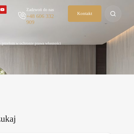
Zadzwoń do nas
Kontakt
+48 606 332
909
– przełom w ochronie prawa własności
ukaj