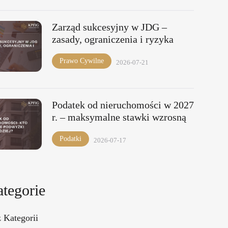
Zarząd sukcesyjny w JDG –
zasady, ograniczenia i ryzyka
Prawo Cywilne
2026-07-21
Podatek od nieruchomości w 2027
r. – maksymalne stawki wzrosną
Podatki
2026-07-17
tegorie
 Kategorii