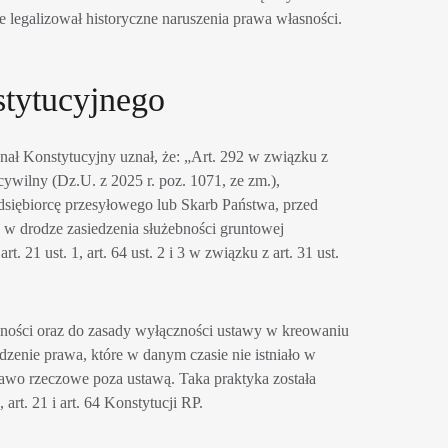
e legalizował historyczne naruszenia prawa własności.
tytucyjnego
nał Konstytucyjny uznał, że: „Art. 292 w związku z
 cywilny (Dz.U. z 2025 r. poz. 1071, ze zm.),
dsiębiorcę przesyłowego lub Skarb Państwa, przed
 w drodze zasiedzenia służebności gruntowej
t. 21 ust. 1, art. 64 ust. 2 i 3 w związku z art. 31 ust.
sności oraz do zasady wyłączności ustawy w kreowaniu
dzenie prawa, które w danym czasie nie istniało w
awo rzeczowe poza ustawą. Taka praktyka została
art. 21 i art. 64 Konstytucji RP.