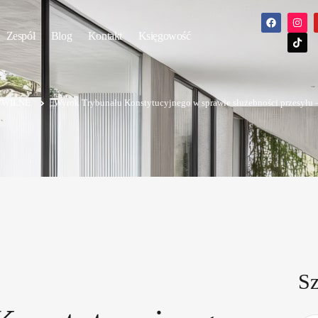
Zespół
Blog
Kontakt
Księgowość
YWILNE
Wyrok Trybunału Konstytucyjnego w sprawie służebności przesyłu 
Sz