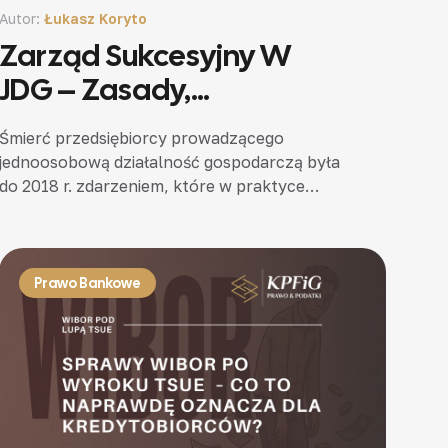
Autor:
Łukasz Koryto
Zarząd Sukcesyjny W
JDG – Zasady,
Ograniczenia I Ryzyka
Śmierć przedsiębiorcy prowadzącego
jednoosobową działalność gospodarczą była
do 2018 r. zdarzeniem, które w praktyce
oznaczało koniec bytu prawnego jego firmy.
W odróżnieniu od spółki handlowej, która jest
odrębnym podmiotem prawa…
Prawo Bankowe