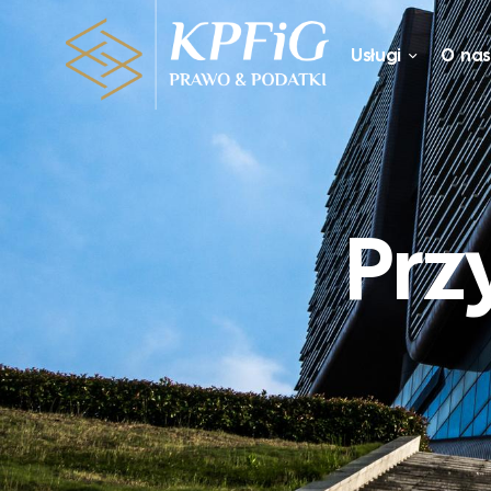
Usługi
O na
Prz