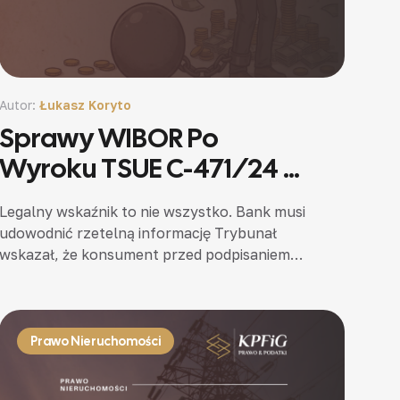
Autor:
Łukasz Koryto
Sprawy WIBOR Po
Wyroku TSUE C-471/24 –
Co To Orzeczenie
Legalny wskaźnik to nie wszystko. Bank musi
Oznacza Dla
udowodnić rzetelną informację Trybunał
Kredytobiorców
wskazał, że konsument przed podpisaniem
umowy musi rzeczywiście rozumieć, jak
działa dany zapis i jakie może mieć dla niego…
Prawo Nieruchomości