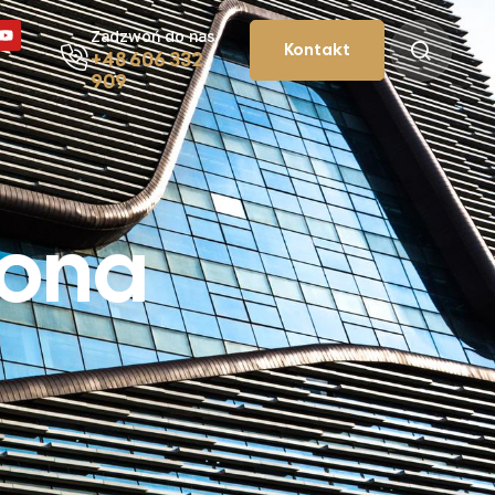
Zadzwoń do nas
Kontakt
+48 606 332
909
rona