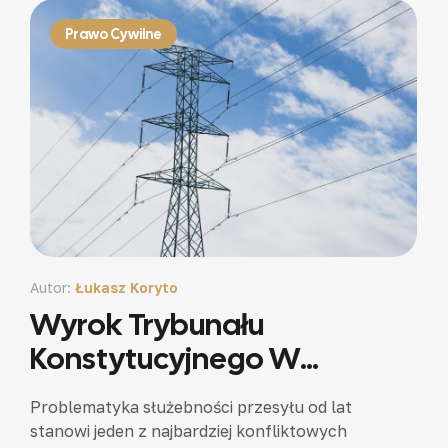
świadomości…
Prawo Cywilne
Autor:
Łukasz Koryto
Wyrok Trybunału
Konstytucyjnego W
Sprawie Służebności
Problematyka służebności przesyłu od lat
Przesyłu – Przełom W
stanowi jeden z najbardziej konfliktowych