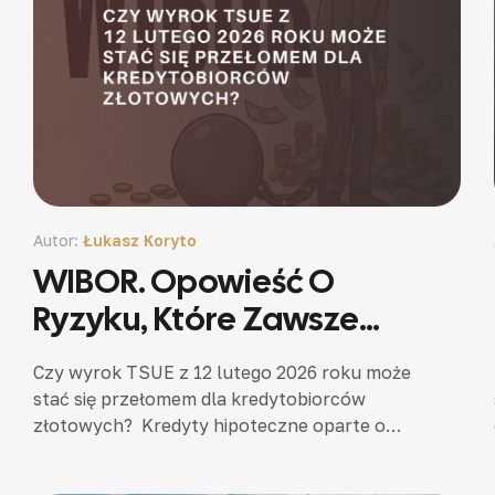
Autor:
Łukasz Koryto
WIBOR. Opowieść O
Ryzyku, Które Zawsze
Miało Jednego Adresata.
Czy wyrok TSUE z 12 lutego 2026 roku może
stać się przełomem dla kredytobiorców
złotowych? Kredyty hipoteczne oparte o
WIBOR przez lata przedstawiano jako
bezpieczny standard. WIBOR funkcjonował w