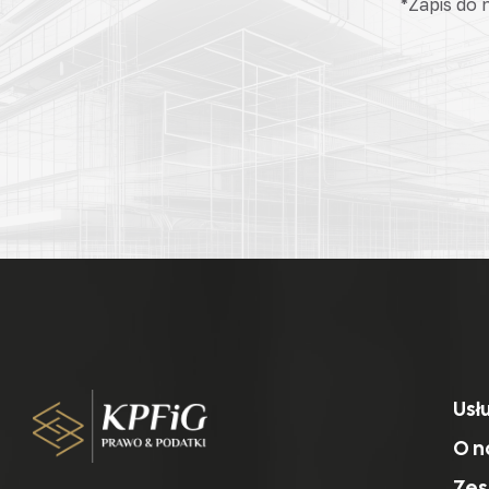
*Zapis do
Usł
O n
Zes