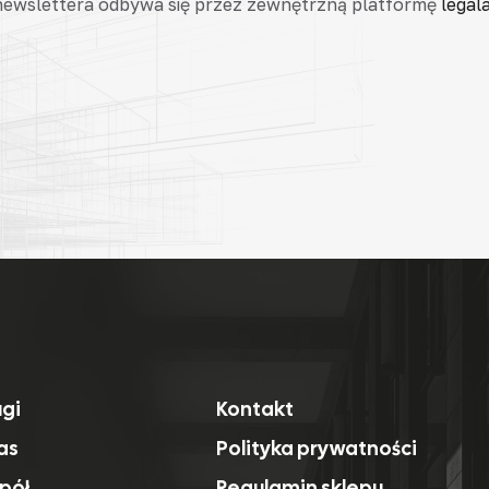
 newslettera odbywa się przez zewnętrzną platformę
legala
ugi
Kontakt
as
Polityka prywatności
pół
Regulamin sklepu