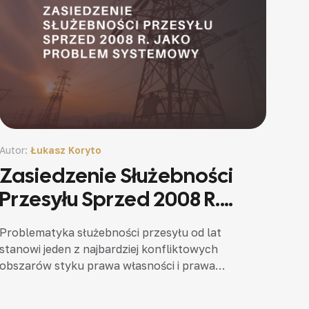
Autor:
Łukasz Koryto
Zasiedzenie Służebności
Przesyłu Sprzed 2008 R.
Jako Problem
Problematyka służebności przesyłu od lat
Systemowy
stanowi jeden z najbardziej konfliktowych
obszarów styku prawa własności i prawa
energetycznego. Źródłem tych sporów jest
historyczne obciążenie nieruchomości