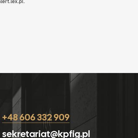
lert.lex.pl
.
+48 606 332 909
sekretariat@kpfig.pl