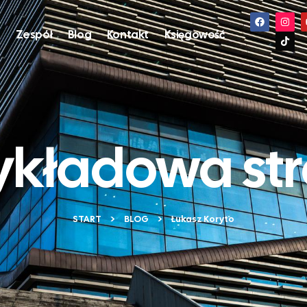
s
Zespół
Blog
Kontakt
Księgowość
ykładowa st
START
BLOG
Łukasz Koryto