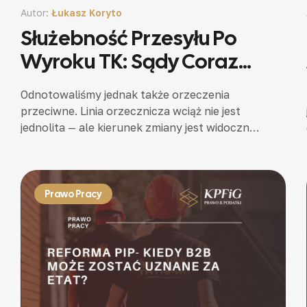
Autor:
Łukasz Koryto
Służebność Przesyłu Po
Wyroku TK: Sądy Coraz
Częściej Orzekają Na
Odnotowaliśmy jednak także orzeczenia
Korzyść Właścicieli
przeciwne. Linia orzecznicza wciąż nie jest
jednolita — ale kierunek zmiany jest widoczny,
a jej utrwalenie bardzo prawdopodobne. 2
grudnia 2025 r. Trybunał Konstytucyjny
wydał orzeczenie,…
Prawo Pracy