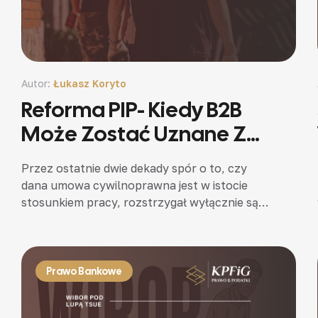
Autor:
Łukasz Koryto
Reforma PIP- Kiedy B2B
Może Zostać Uznane Za
Etat?
Przez ostatnie dwie dekady spór o to, czy
dana umowa cywilnoprawna jest w istocie
stosunkiem pracy, rozstrzygał wyłącznie sąd
pracy — w postępowaniu, które potrafiło
ciągnąć się latami i którego…
Prawo Bankowe