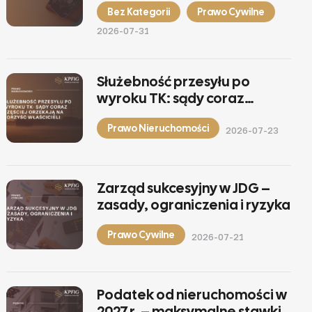
Bez Kategorii
Prawo Cywilne
2026-07-31
Służebność przesyłu po
wyroku TK: sądy coraz
częściej orzekają na korzyść
Prawo Nieruchomości
właścicieli
2026-07-23
Zarząd sukcesyjny w JDG –
zasady, ograniczenia i ryzyka
Prawo Cywilne
2026-07-21
Podatek od nieruchomości w
2027 r. – maksymalne stawki