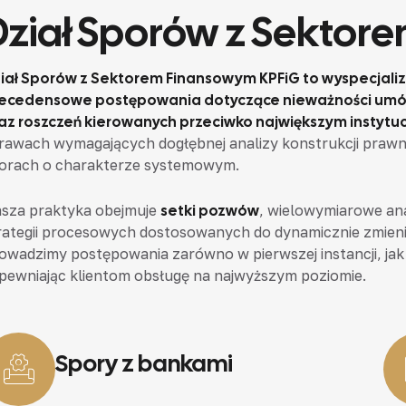
Dział Sporów z Sekto
iał Sporów z Sektorem Finansowym KPFiG to wyspecjali
ecedensowe postępowania dotyczące nieważności umów
az roszczeń kierowanych przeciwko największym instyt
rawach wymagających dogłębnej analizy konstrukcji prawn
orach o charakterze systemowym.
sza praktyka obejmuje
setki pozwów
, wielowymiarowe a
rategii procesowych dostosowanych do dynamicznie zmieni
owadzimy postępowania zarówno w pierwszej instancji, ja
pewniając klientom obsługę na najwyższym poziomie.
Spory z bankami