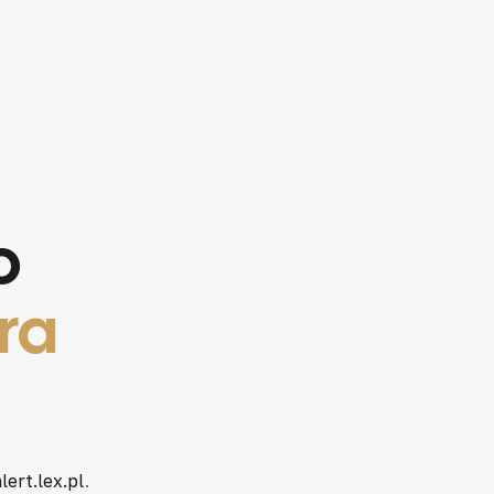
o
ra
lert.lex.pl
.