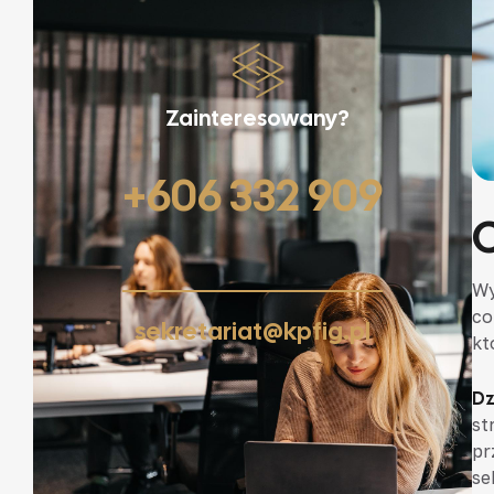
Zainteresowany?
+606 332 909
Wy
co
sekretariat@kpfig.pl
kt
Dz
st
pr
se