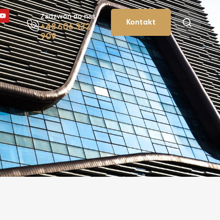
Zadzwoń do nas
Kontakt
+48 606 332
909