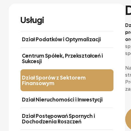
Usługi
Dz
pr
Dział Podatków i Optymalizacji
or
sp
sp
Centrum Spółek, Przekształceń i
Sukcesji
Na
st
Dział Sporów z Sektorem
Pr
Finansowym
za
Dział Nieruchomości i Inwestycji
Dział Postępowań Spornych i
Dochodzenia Roszczeń