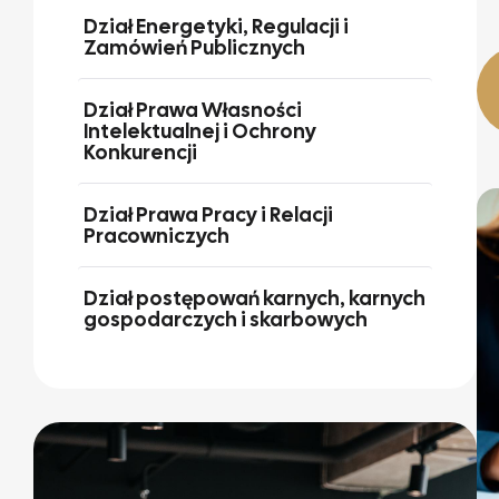
Dział Energetyki, Regulacji i
Zamówień Publicznych
Dział Prawa Własności
Intelektualnej i Ochrony
Konkurencji
Dział Prawa Pracy i Relacji
Pracowniczych
Dział postępowań karnych, karnych
gospodarczych i skarbowych