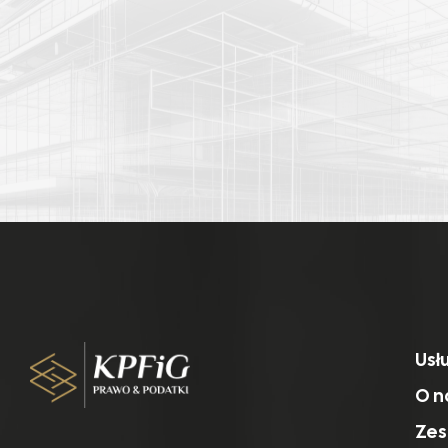
Usł
O n
Zes