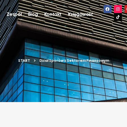
s
Zespół
Blog
Kontakt
Księgowość
START
Dział Sporów z Sektorem Finansowym