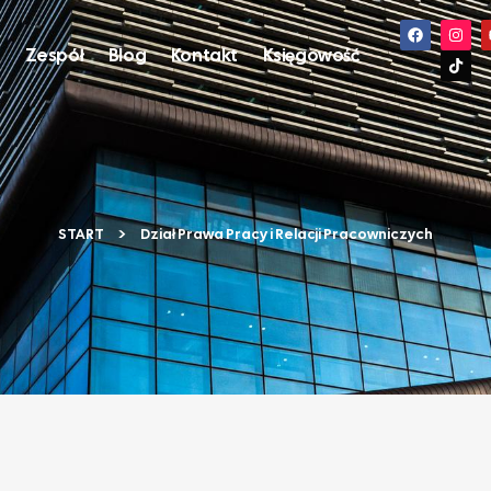
s
Zespół
Blog
Kontakt
Księgowość
START
Dział Prawa Pracy i Relacji Pracowniczych