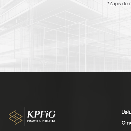
*Zapis do
Usł
O n