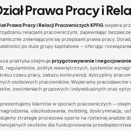
Dział Prawa Pracy i Rel
iał Prawa Pracy i Relacji Pracowniczych KPFiG
wspiera prz
rządzaniu relacjami pracowniczymi, zapewniając bezpiecze
namicznie zmieniającymi się przepisami prawa pracy. Dora
iałalności po duże grupy kapitałowe — oferując rozwiązania
sza praktyka obejmuje
przygotowywanie i negocjowanie
B, regulaminów, polityk wewnętrznych, systemów wynagro
kresu czasu pracy, zakazu konkurencji, dyscypliny pracow
nych osobowych pracowników. Wspieramy pracodawców w 
atów, zwolnieniach grupowych i indywidualnych oraz optym
prezentujemy klientów w sporach pracowniczych — obejmu
nagrodzenia, odszkodowania, mobbing, dyskryminację, ust
dujemy strategie procesowe oparte na rzetelnej analizie d
tencjalnych skutków dla funkcjonowania przedsiębiorstwa