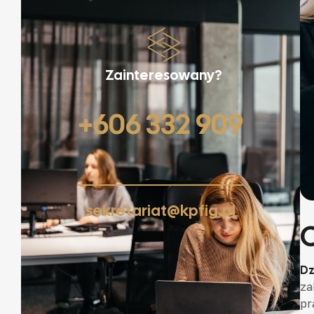
Zainteresowany?
+606 332 909
sekretariat@kpfig.pl
Dz
za
pr