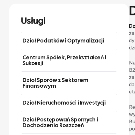
Usługi
Dz
za
Dział Podatków i Optymalizacji
dy
dz
Centrum Spółek, Przekształceń i
Sukcesji
Na
B2
za
Dział Sporów z Sektorem
da
Finansowym
et
Dział Nieruchomości i Inwestycji
Re
wy
Dział Postępowań Spornych i
Bu
Dochodzenia Roszczeń
po