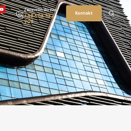
Zadzwoń do nas
Kontakt
+48 606 332
909