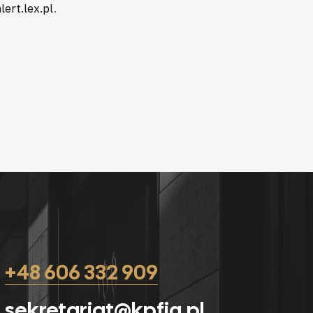
lert.lex.pl
.
+48 606 332 909
sekretariat@kpfig.pl