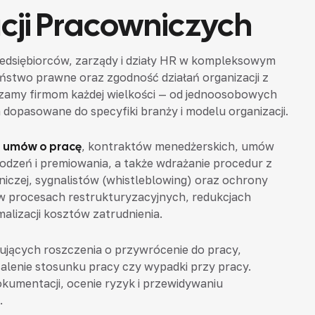
acji Pracowniczych
edsiębiorców, zarządy i działy HR w kompleksowym
ństwo prawne oraz zgodność działań organizacji z
dzamy firmom każdej wielkości — od jednoosobowych
 dopasowane do specyfiki branży i modelu organizacji.
 umów o pracę
, kontraktów menedżerskich, umów
dzeń i premiowania, a także wdrażanie procedur z
niczej, sygnalistów (whistleblowing) oraz ochrony
procesach restrukturyzacyjnych, redukcjach
alizacji kosztów zatrudnienia.
jących roszczenia o przywrócenie do pracy,
alenie stosunku pracy czy wypadki przy pracy.
okumentacji, ocenie ryzyk i przewidywaniu
.