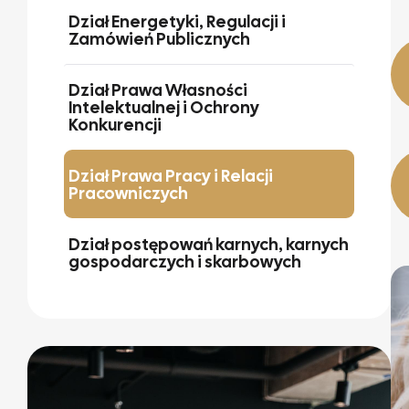
Dział Energetyki, Regulacji i
Zamówień Publicznych
Dział Prawa Własności
Intelektualnej i Ochrony
Konkurencji
Dział Prawa Pracy i Relacji
Pracowniczych
Dział postępowań karnych, karnych
gospodarczych i skarbowych