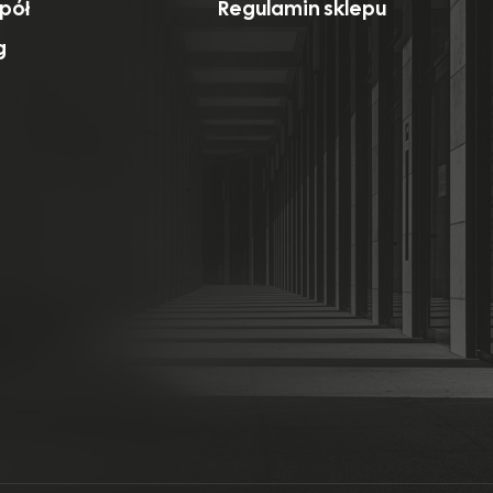
pół
Regulamin sklepu
g