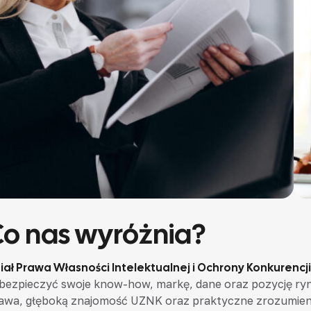
Co nas wyróżnia?
iał Prawa Własności Intelektualnej i Ochrony Konkurencj
bezpieczyć swoje know-how, markę, dane oraz pozycję ry
awa, głęboką znajomość UZNK oraz praktyczne zrozumien