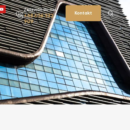
Zadzwoń do nas
Kontakt
+48 606 332
909