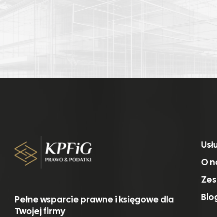
Usł
O n
Zes
Blo
Pełne wsparcie prawne i księgowe dla
Twojej firmy