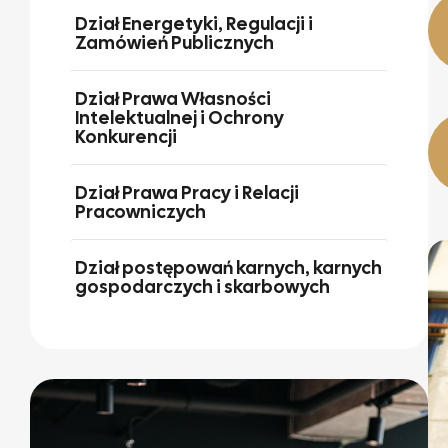
Dział Energetyki, Regulacji i
Zamówień Publicznych
Dział Prawa Własności
Intelektualnej i Ochrony
Konkurencji
Dział Prawa Pracy i Relacji
Pracowniczych
Dział postępowań karnych, karnych
gospodarczych i skarbowych