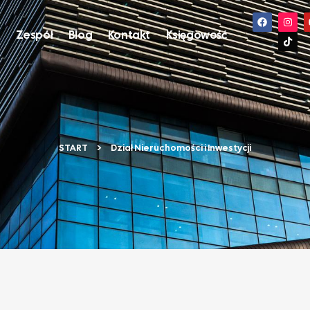
s
Zespół
Blog
Kontakt
Księgowość
START
Dział Nieruchomości i Inwestycji