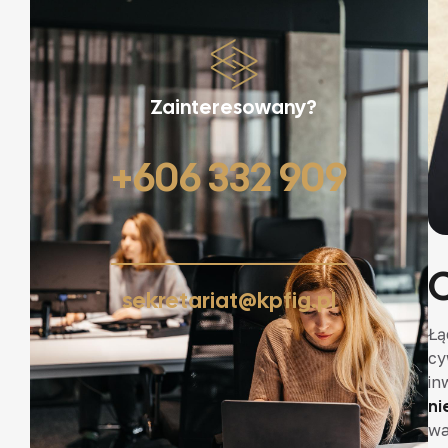
Zainteresowany?
+606 332 909
sekretariat@kpfig.pl
Łą
cy
in
ni
wa