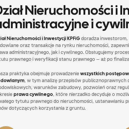
Dział Nieruchomości i I
administracyjne i cywil
iał Nieruchomości i Inwestycji KPFiG
doradza inwestorom, 
dowlane oraz transakcje na rynku nieruchomości, zapew
awa administracyjnego, jak i cywilnego. Obsługujemy proc
tułu prawnego i weryfikacji stanu prawnego — aż po finaliza
sza praktyka obejmuje prowadzenie
wszystkich postępow
udowlanym
, w tym analizę przepisów publicznoprawnych 
odowiskowych, warunków zabudowy, pozwoleń oraz regul
kresie
prawa cywilnego
, które nierzadko decyduje o możli
wałego tytułu prawnego do nieruchomości, ustanawianiu 
ów dotyczących korzystania z gruntu.