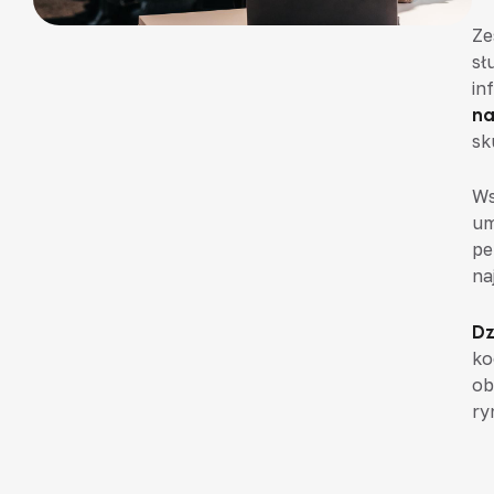
Ze
sł
in
na
sk
Ws
um
pe
na
Dz
ko
ob
ry