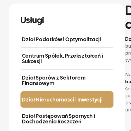
Usługi
Dział Podatków i Optymalizacji
Dz
bu
pr
Centrum Spółek, Przekształceń i
ty
Sukcesji
Na
Dział Sporów z Sektorem
b
Finansowym
śr
za
Dział Nieruchomości i Inwestycji
tr
um
Dział Postępowań Spornych i
Dochodzenia Roszczeń