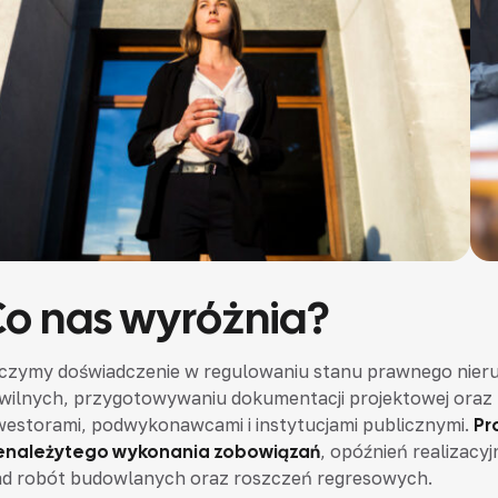
Co nas wyróżnia?
czymy doświadczenie w regulowaniu stanu prawnego nier
wilnych, przygotowywaniu dokumentacji projektowej oraz 
westorami, podwykonawcami i instytucjami publicznymi.
Pr
enależytego wykonania zobowiązań
, opóźnień realizac
d robót budowlanych oraz roszczeń regresowych.