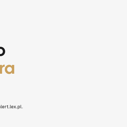
o
ra
lert.lex.pl
.