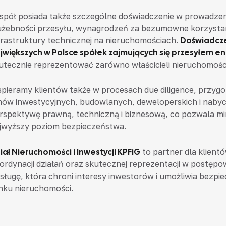
spół posiada także szczególne doświadczenie w prowadz
użebności przesyłu, wynagrodzeń za bezumowne korzystani
frastruktury technicznej na nieruchomościach.
Doświadcze
jwiększych w Polsce spółek zajmujących się przesyłem en
utecznie reprezentować zarówno właścicieli nieruchomości,
pieramy klientów także w procesach due diligence, przygot
ów inwestycyjnych, budowlanych, deweloperskich i nabyc
rspektywę prawną, techniczną i biznesową, co pozwala mi
jwyższy poziom bezpieczeństwa.
iał Nieruchomości i Inwestycji KPFiG
to partner dla klientó
ordynacji działań oraz skutecznej reprezentacji w postęp
sługę, która chroni interesy inwestorów i umożliwia bezpi
nku nieruchomości.