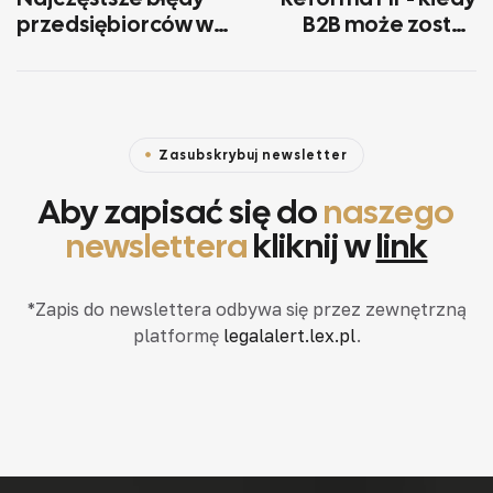
przedsiębiorców w
B2B może zostać
sporach
uznane za etat?
gospodarczych
Zasubskrybuj newsletter
Aby zapisać się do
naszego
newslettera
kliknij w
link
*Zapis do newslettera odbywa się przez zewnętrzną
platformę
legalalert.lex.pl
.