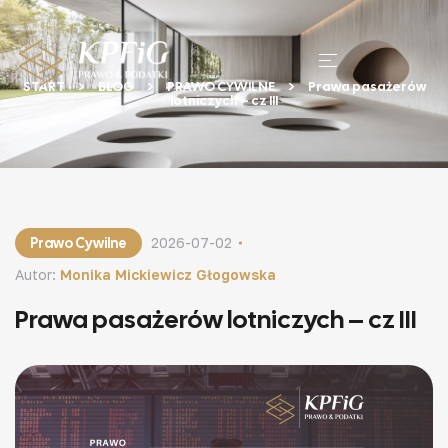
START
BLOG
PRAWO CYWILNE
Prawa pasażerów
lotniczych – cz III
Prawo Cywilne
2026-07-02
Autor:
Monika Mickiewicz Głogowska
Prawa pasażerów lotniczych – cz III