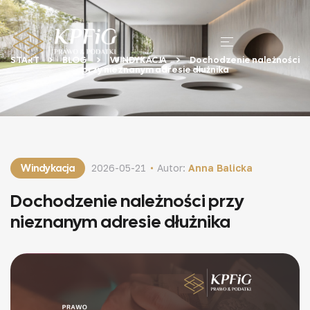
START
BLOG
WINDYKACJA
Dochodzenie należności
przy nieznanym adresie dłużnika
Windykacja
2026-05-21
Autor:
Anna Balicka
Dochodzenie należności przy
nieznanym adresie dłużnika