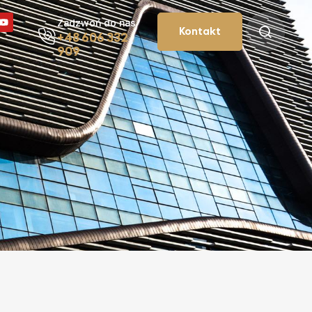
Zadzwoń do nas
Kontakt
+48 606 332
909