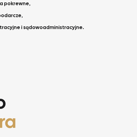
wa pokrewne,
podarcze,
racyjne i sądowoadministracyjne.
o
ra