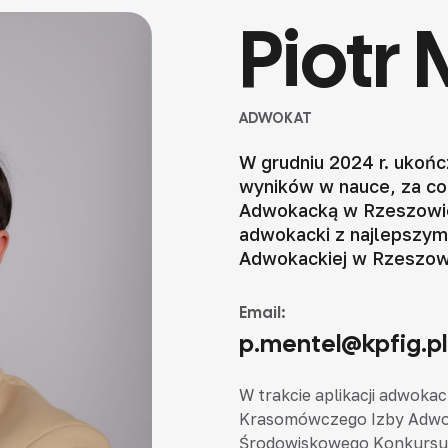
Piotr
ADWOKAT
W grudniu 2024 r. ukońc
wyników w nauce, za co
Adwokacką w Rzeszowie
adwokacki z najlepszym
Adwokackiej w Rzeszow
Email:
p.mentel@kpfig.pl
W trakcie aplikacji adwoka
Krasomówczego Izby Adwok
Środowiskowego Konkursu