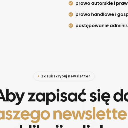
prawo autorskie i pra
prawo handlowe i gos
postępowanie administ
Zasubskrybuj newsletter
Aby zapisać się d
aszego newslette