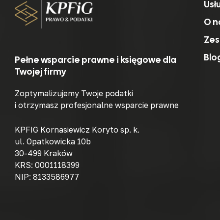
Usł
O n
Zes
Blo
Pełne wsparcie prawne i księgowe dla
Twojej firmy
Zoptymalizujemy Twoje podatki
i otrzymasz profesjonalne wsparcie prawne
KPFIG Kornasiewicz Koryto sp. k.
ul. Opatkowicka 10b
30-499 Kraków
KRS: 0001118399
NIP: 8133586977