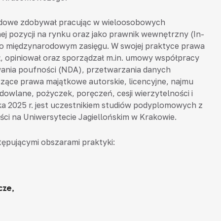
dowe zdobywał pracując w wieloosobowych
j pozycji na rynku oraz jako prawnik wewnętrzny (In-
 o międzynarodowym zasięgu. W swojej praktyce prawa
 opiniował oraz sporządzał m.in. umowy współpracy
ania poufności (NDA), przetwarzania danych
ące prawa majątkowe autorskie, licencyjne, najmu
owlane, pożyczek, poręczeń, cesji wierzytelności i
ika 2025 r. jest uczestnikiem studiów podyplomowych z
ci na Uniwersytecie Jagiellońskim w Krakowie.
stępującymi obszarami praktyki:
cze,