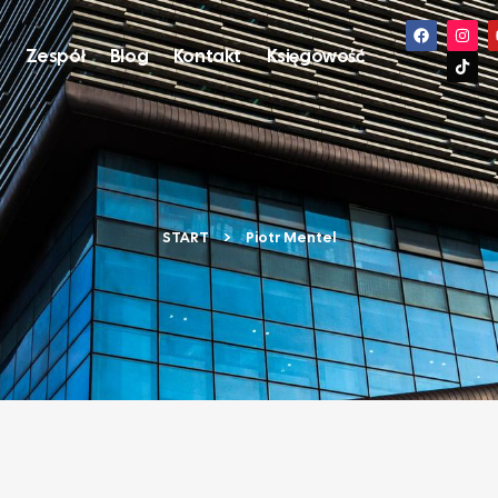
s
Zespół
Blog
Kontakt
Księgowość
START
Piotr Mentel