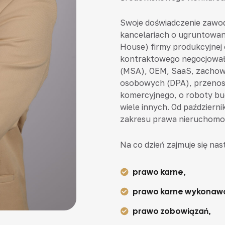
Swoje doświadczenie zawo
kancelariach o ugruntowane
House) firmy produkcyjnej
kontraktowego negocjował,
(MSA), OEM, SaaS, zachow
osobowych (DPA), przenosz
komercyjnego, o roboty bud
wiele innych. Od październ
zakresu prawa nieruchomoś
Na co dzień zajmuje się na
prawo karne,
prawo karne wykonaw
prawo zobowiązań,