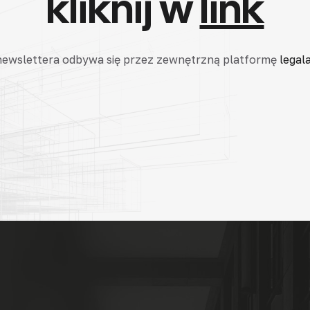
kliknij w
link
 newslettera odbywa się przez zewnętrzną platformę
legala